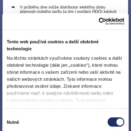
V průběhu dne může distributor elektřiny dobu
platnosti nízkého tarifu (a tím i vysílání HDO) kdykoli
změnit. Údaje o plánu vysílání HDO jsou proto pouze
informativní.
Údaje o historii a plánu vysílání HDO jsou pravidelně
aktualizovány tak, aby co nejpřesněji odrážely
skutečné vysílání. Odchylky mohou nastat pouze v
Tento web používá cookies a další obdobné
případě
poruchy
ve vysílání HDO.
technologie
Na těchto stránkách využíváme soubory cookies a další
Zákazníci
obdobné technologie (dále jen „cookies“), které mohou
sbírat informace o vašem zařízení nebo vaší aktivitě na
Připojení k distribuční soustavě
našich webových stránkách. Tyto informace mohou
Připojení dobíjecí stanice pro elektromobil
představovat osobní údaje. Získané informace
Krátkodobý odběr pro kulturní akci
používáme např. k analýze návštěvnosti webu nebo
k personalizaci obsahu a reklam. Tyto informace
Zasílání informací o přerušení dodávky elektřiny
můžeme sdílet se svými partnery pro sociální média,
Samoodečet elektroměru
inzerci a analýzy. Partneři tyto údaje mohou zkombinovat
Výběr
s dalšími informacemi, které jste jim poskytli nebo které
Nutné
souhlasu
Platnost elektroměru
získali v důsledku toho, že používáte jejich služby. Jaké