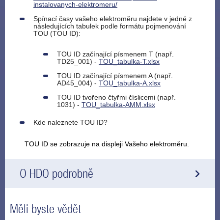
instalovanych-elektromeru/
Spínací časy vašeho elektroměru najdete v jedné z
následujících tabulek podle formátu pojmenování
TOU (TOU ID):
TOU ID začínající písmenem T (např.
TD25_001) -
TOU_tabulka-T.xlsx
TOU ID začínající písmenem A (např.
AD45_004) -
TOU_tabulka-A.xlsx
TOU ID tvořeno čtyřmi číslicemi (např.
1031) -
TOU_tabulka-AMM.xlsx
Kde naleznete TOU ID?
TOU ID se zobrazuje na displeji Vašeho elektroměru.
O HDO podrobně
Měli byste vědět