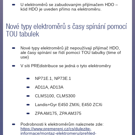
U elektroměrů se zabudovaným přijímačem HDO –
kód HDO je uveden přímo na elektroměru.
Nové typy elektroměrů s časy spínání pomocí
TOU tabulek
Nové typy elektroměrů již nepoužívají přijímač HDO,
ale časy spínání se řídí pomocí TOU tabulky (time of
use)
V síti PREdistribuce se jedná o tyto elektroměry
NP71E.1, NP73E.1
AD11A, AD13A
CLMS100, CLMS300
Landis+Gyr E450 ZMXi, E450 ZCXi
ZPA AM175, ZPA AM375
Podrobnosti k elektroměrům naleznete zde:
https://www.premereni.cz/cs/dulezite-
informace/montaz-elektromeru/prehled-