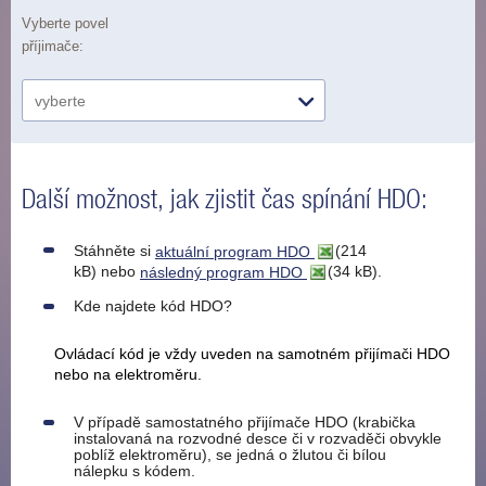
Vyberte povel
příjimače:
Další možnost, jak zjistit čas spínání HDO:
Stáhněte si
aktuální program HDO
(214
kB)
nebo
následný program HDO
(34 kB).
Kde najdete kód HDO?
Ovládací kód je vždy uveden na samotném přijímači HDO
nebo na elektroměru.
V případě samostatného přijímače HDO (krabička
instalovaná na rozvodné desce či v rozvaděči obvykle
poblíž elektroměru), se jedná o žlutou či bílou
nálepku s kódem.