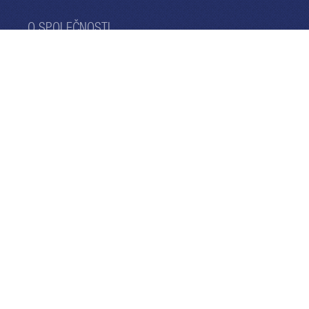
O SPOLEČNOSTI
O nás
Výroční zprávy
Muzeum PRE
KONTAKTY
800 823 823
Hlášení poruch
Kontaktní formulář
PRE