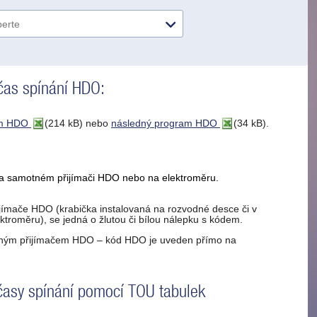
t čas spínání HDO:
am HDO
(214 kB)
nebo
následný program HDO
(34 kB).
na samotném přijímači HDO nebo na elektroměru.
jímače HDO (krabička instalovaná na rozvodné desce či v
ktroměru), se jedná o žlutou či bílou nálepku s kódem.
ným přijímačem HDO – kód HDO je uveden přímo na
časy spínání pomocí TOU tabulek