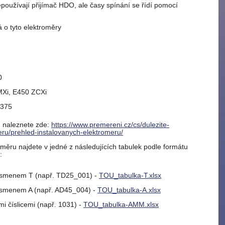
epoužívají přijímač HDO, ale časy spínání se řídí pomocí
á o tyto elektroměry
0
Xi, E450 ZCXi
M375
 naleznete zde:
https://www.premereni.cz/cs/dulezite-
ru/prehled-instalovanych-elektromeru/
měru najdete v jedné z následujících tabulek podle formátu
:
písmenem T (např. TD25_001) -
TOU_tabulka-T.xlsx
písmenem A (např. AD45_004) -
TOU_tabulka-A.xlsx
i číslicemi (např. 1031) -
TOU_tabulka-AMM.xlsx