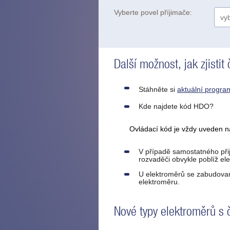
Vyberte povel příjimače:
Další možnost, jak zjisti
Stáhněte si
aktuální progr
Kde najdete kód HDO?
Ovládací kód je vždy uveden 
V případě samostatného při
rozvaděči obvykle poblíž ele
U elektroměrů se zabudova
elektroměru.
Nové typy elektroměrů s 