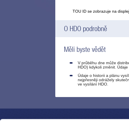
TOU ID se zobrazuje na disple
O HDO podrobně
Měli byste vědět
V průběhu dne může distributo
HDO) kdykoli změnit. Údaje 
Údaje o historii a plánu vys
nejpřesněji odrážely skute
ve vysílání HDO.
POTŘEBUJI ZAŘÍDIT
DISTR