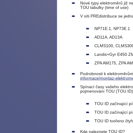
Nové typy elektroměrů již n
TOU tabulky (time of use)
V síti PREdistribuce se jedn
NP71E.1, NP73E.1
AD11A, AD13A
CLMS100, CLMS30
Landis+Gyr E450 ZM
ZPA AM175, ZPA A
Podrobnosti k elektroměrům
informace/montaz-elektrome
Spínací časy vašeho elektro
pojmenování TOU (TOU ID)
TOU ID začínající 
TOU ID začínající 
TOU ID tvořeno čtyřm
Kde naleznete TOU ID?