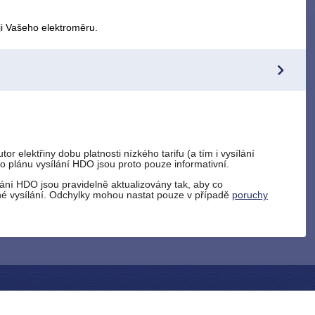
ji Vašeho elektroměru.
r elektřiny dobu platnosti nízkého tarifu (a tím i vysílání
o plánu vysílání HDO jsou proto pouze informativní.
ílání HDO jsou pravidelně aktualizovány tak, aby co
čné vysílání. Odchylky mohou nastat pouze v případě
poruchy
IBUČNÍ SÍŤ
O SPOLEČNOSTI