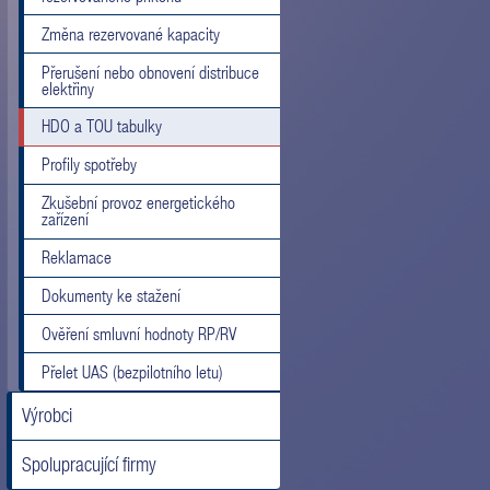
Změna rezervované kapacity
Přerušení nebo obnovení distribuce
elektřiny
HDO a TOU tabulky
Profily spotřeby
Zkušební provoz energetického
zařízení
Reklamace
Dokumenty ke stažení
Ověření smluvní hodnoty RP/RV
Přelet UAS (bezpilotního letu)
Výrobci
Spolupracující firmy