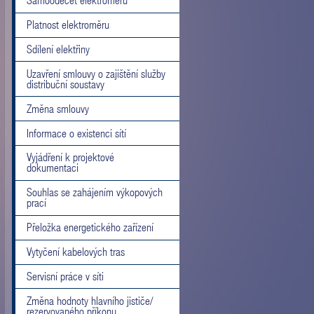
Samoodečet elektroměru
Platnost elektroměru
Sdílení elektřiny
Uzavření smlouvy o zajištění služby
distribuční soustavy
Změna smlouvy
Informace o existenci sítí
Vyjádření k projektové
dokumentaci
Souhlas se zahájením výkopových
prací
Přeložka energetického zařízení
Vytyčení kabelových tras
Servisní práce v síti
Změna hodnoty hlavního jističe/
rezervovaného příkonu