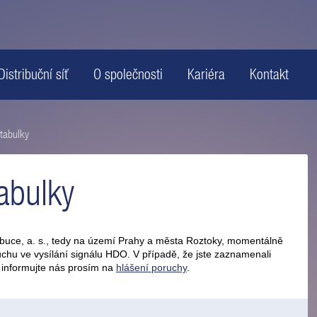
Distribuční síť
O společnosti
Kariéra
Kontakt
tabulky
abulky
tribuce, a. s., tedy na území Prahy a města Roztoky, momentálně
hu ve vysílání signálu HDO. V případě, že jste zaznamenali
 informujte nás prosím na
hlášení poruchy
.