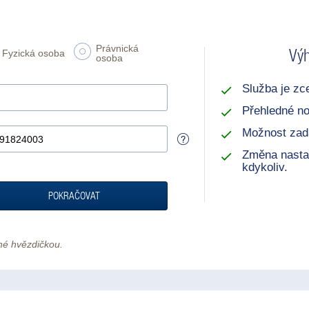
Právnická
Výh
Fyzická osoba
osoba
Služba je zc
Přehledné no
Možnost zadá
Změna nasta
kdykoliv.
POKRAČOVAT
né hvězdičkou.