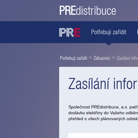
PRE
distribuce
Potřebuji zařídit
»
»
Potřebuji zařídit
Zákazníci
Zasílání inf
Zasílání info
Společnost PREdistribuce, a.s. patř
dodávku elektřiny do Vašeho odběrné
přehled o všech plánovaných odstá