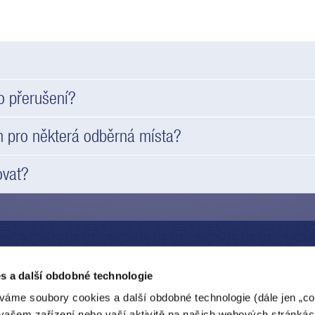
o přerušení?
n pro některá odběrná místa?
ovat?
IBUČNÍ SÍŤ
O SPOLEČNOSTI
s a další obdobné technologie
 distribuční sítě
O nás
váme soubory cookies a další obdobné technologie (dále jen „coo
y
Výroční zprávy
vašem zařízení nebo vaší aktivitě na našich webových stránkác