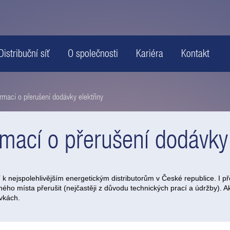
Distribuční síť
O společnosti
Kariéra
Kontakt
ormací o přerušení dodávky elektřiny
rmací o přerušení dodávky 
í k nejspolehlivějším energetickým distributorům v České republice. I p
ho místa přerušit (nejčastěji z důvodu technických prací a údržby). Akti
vkách.