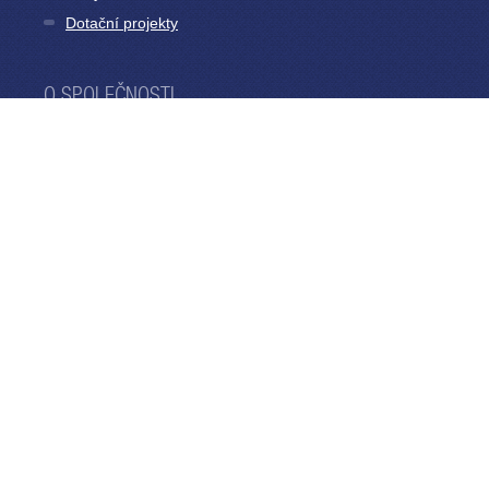
Dotační projekty
O SPOLEČNOSTI
O nás
Výroční zprávy
Muzeum PRE
KONTAKTY
800 823 823
Hlášení poruch
Kontaktní formulář