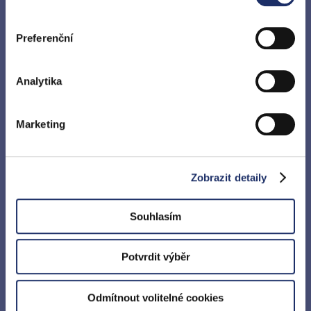
získali v důsledku toho, že používáte jejich služby. Jaké
HDO a TOU tabulky
typy cookies používáme, naleznete níže v přehledné
Preferenční
tabulce. Možnosti zpracování upravíte zaškrtnutím
Profily spotřeby
příslušné varianty. Svoji volbu můžete kdykoliv změnit v
Zkušební provoz energetického zařízení
zápatí stránky v „Nastavení cookies“.
Analytika
Reklamace
Dokumenty ke stažení
Marketing
Ověření smluvní hodnoty RP/RV
Přelet UAS (bezpilotního letu)
Zobrazit detaily
Výrobci
Souhlasím
Spolupracující firmy
Potvrdit výběr
Odmítnout volitelné cookies