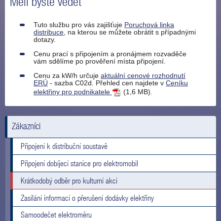
Měli byste vědět
Tuto službu pro vás zajišťuje
Poruchová linka
distribuce
, na kterou se můžete obrátit s případnými
dotazy.
Cenu prací s připojením a pronájmem rozvaděče
vám sdělíme po prověření místa připojení.
Cenu za kW/h určuje
aktuální cenové rozhodnutí
ERÚ
- sazba C02d. Přehled cen najdete v
Ceníku
elektřiny pro podnikatele
(1,6 MB).
Zákazníci
Připojení k distribuční soustavě
Připojení dobíjecí stanice pro elektromobil
Krátkodobý odběr pro kulturní akci
Zasílání informací o přerušení dodávky elektřiny
Samoodečet elektroměru