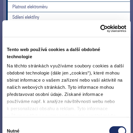
Platnost elektroměru
Sdílení elektřiny
Uzavření smlouvy o zajištění služby distribuční soustavy
Změna smlouvy
Informace o existenci sítí
Tento web používá cookies a další obdobné
technologie
Vyjádření k projektové dokumentaci
Na těchto stránkách využíváme soubory cookies a další
Souhlas se zahájením výkopových prací
obdobné technologie (dále jen „cookies“), které mohou
Přeložka energetického zařízení
sbírat informace o vašem zařízení nebo vaší aktivitě na
našich webových stránkách. Tyto informace mohou
Vytyčení kabelových tras
představovat osobní údaje. Získané informace
Servisní práce v síti
používáme např. k analýze návštěvnosti webu nebo
k personalizaci obsahu a reklam. Tyto informace
Změna hodnoty hlavního jističe/ rezervovaného příkonu
můžeme sdílet se svými partnery pro sociální média,
Změna rezervované kapacity
inzerci a analýzy. Partneři tyto údaje mohou zkombinovat
Výběr
s dalšími informacemi, které jste jim poskytli nebo které
Přerušení nebo obnovení distribuce elektřiny
Nutné
souhlasu