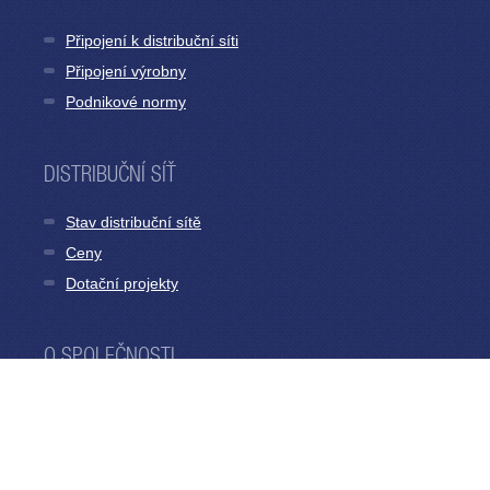
Připojení k distribuční síti
Připojení výrobny
Podnikové normy
DISTRIBUČNÍ SÍŤ
Stav distribuční sítě
Ceny
Dotační projekty
O SPOLEČNOSTI
O nás
Výroční zprávy
Muzeum PRE