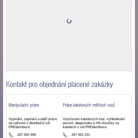
Kontakt pro objednání placené zakázky
Manipulační práce
Práce kabelových měřících vozů
Vypínání, zapínání a další práce
Vytyčování kabelových tras, vyhledávání
na zařízení v distribuční síti
poruch, diagnostika a VN zkoušky na
PREdistribuce.
kabelech v síti PREdistribuce.
267 055 499
267 052 231