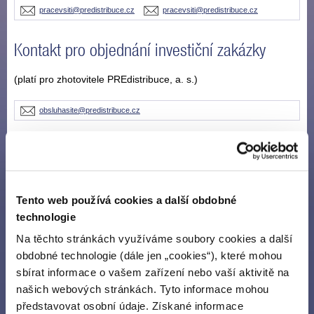
pracevsiti@predistribuce.cz
pracevsiti@predistribuce.cz
Kontakt pro objednání investiční zakázky
(platí pro zhotovitele PREdistribuce, a. s.)
obsluhasite@predistribuce.cz
Návštěvní hodiny
Osobní návštěva je možná pouze po předchozí dohodě.
Tento web používá cookies a další obdobné
technologie
Zákaznická linka
Na těchto stránkách využíváme soubory cookies a další
obdobné technologie (dále jen „cookies“), které mohou
Pracoviště PREdistribuce
sbírat informace o vašem zařízení nebo vaší aktivitě na
našich webových stránkách. Tyto informace mohou
Hlášení poruchy
představovat osobní údaje. Získané informace