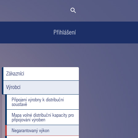
Přihlášení
Zákazníci
Výrobci
Připojení výrobny k distribuční
soustavě
Mapa volné distribuční kapacity pro
připojování výroben
Negarantovaný výkon