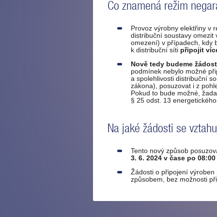
Co znamená režim negar
Provoz výrobny elektřiny v
distribuční soustavy omezi
omezení) v případech, kdy b
k distribuční síti
připojit ví
Nově tedy budeme žádosti 
podmínek nebylo možné připo
a spolehlivosti distribuční 
zákona), posuzovat i z poh
Pokud to bude možné, žada
§ 25 odst. 13 energetickéh
Na jaké žádosti se vztah
Tento nový způsob posuzová
3. 6. 2024 v čase po 08:00
Žádosti o připojení výrobe
způsobem, bez možnosti při