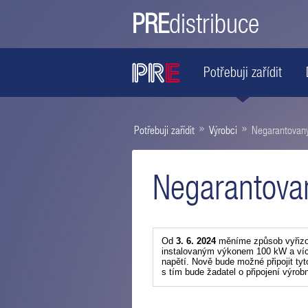
PRE
distribuce
Potřebuji zařídit
»
»
Potřebuji zařídit
Výrobci
Negarantovan
Negarantova
Od
3. 6. 2024
měníme způsob vyřizov
instalovaným výkonem 100 kW a více 
napětí. Nově bude možné připojit tyt
s tím bude žadatel o připojení výrob