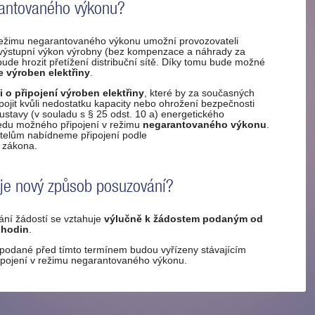
antovaného výkonu?
 režimu negarantovaného výkonu umožní provozovateli
t výstupní výkon výrobny (bez kompenzace a náhrady za
ude hrozit přetížení distribuční sítě. Díky tomu bude možné
ce výroben elektřiny
.
o připojení výroben elektřiny
, které by za současných
jit kvůli nedostatku kapacity nebo ohrožení bezpečnosti
soustavy (v souladu s § 25 odst. 10 a) energetického
ledu možného připojení v režimu
negarantovaného výkonu
.
telům nabídneme připojení podle
o zákona.
uje nový způsob posuzování?
ní žádostí se vztahuje
výlučně k žádostem podaným od
 hodin
.
n podané před tímto termínem budou vyřízeny stávajícím
pojení v režimu negarantovaného výkonu.