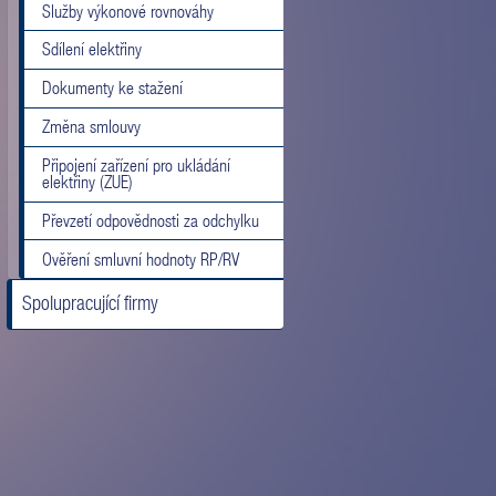
Služby výkonové rovnováhy
Sdílení elektřiny
Dokumenty ke stažení
Změna smlouvy
Připojení zařízení pro ukládání
elektřiny (ZUE)
Převzetí odpovědnosti za odchylku
Ověření smluvní hodnoty RP/RV
Spolupracující firmy