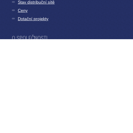
Stav distribuční sítě
Ceny
Dotační projekty
O SPOLEČNOSTI
O nás
Výroční zprávy
Muzeum PRE
KONTAKTY
800 823 823
Hlášení poruch
Kontaktní formulář