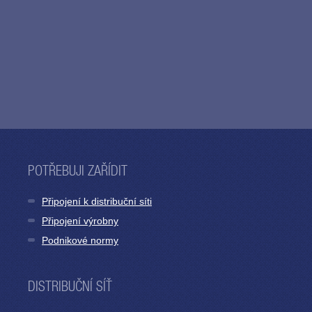
POTŘEBUJI ZAŘÍDIT
Připojení k distribuční síti
Připojení výrobny
Podnikové normy
DISTRIBUČNÍ SÍŤ