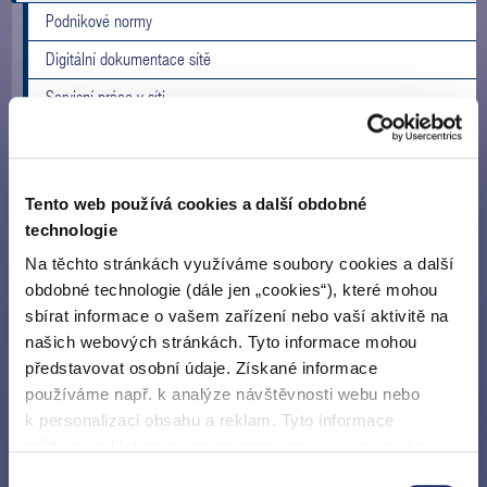
Podnikové normy
Digitální dokumentace sítě
Servisní práce v síti
Práce na neměřené části odběrného zařízení
Hlášení o zatažení kabelů do TS/RS
Tento web používá cookies a další obdobné
Hlášení pokládek kabelů a montáží souborů VN
technologie
Informace o vývodech z RIS a TS
Na těchto stránkách využíváme soubory cookies a další
Kontakt na pracovníky dle oblastí
obdobné technologie (dále jen „cookies“), které mohou
sbírat informace o vašem zařízení nebo vaší aktivitě na
Chytré stanice
našich webových stránkách. Tyto informace mohou
Informace o vedení
představovat osobní údaje. Získané informace
používáme např. k analýze návštěvnosti webu nebo
Rozpínací stanice
k personalizaci obsahu a reklam. Tyto informace
můžeme sdílet se svými partnery pro sociální média,
inzerci a analýzy. Partneři tyto údaje mohou zkombinovat
Výběr